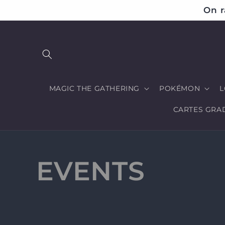
et
On r
passer
au
contenu
MAGIC THE GATHERING
POKÉMON
L
CARTES GRA
C
EVENTS
o