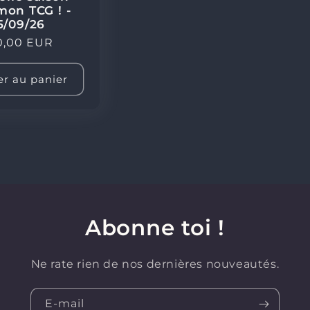
on TCG ! -
5/09/26
x
0,00 EUR
ituel
er au panier
Abonne toi !
Ne rate rien de nos dernières nouveautés.
E-mail