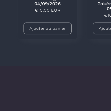
04/09/2026
Pokém
0
Prix
€10,00 EUR
Pri
€1
habituel
hab
Ajouter au panier
Ajout