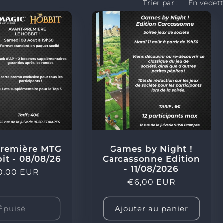
Trier par :
première MTG
Games by Night !
it - 08/08/26
Carcassonne Edition
- 11/08/2026
x
0,00 EUR
Prix
€6,00 EUR
ituel
habituel
Épuisé
Ajouter au panier