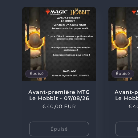
l
l
e
c
Épuisé
Épuisé
t
Avant-première MTG
Avant-
i
Le Hobbit - 07/08/26
Le Hobb
Prix
€40,00 EUR
Pri
€4
habituel
hab
o
Épuisé