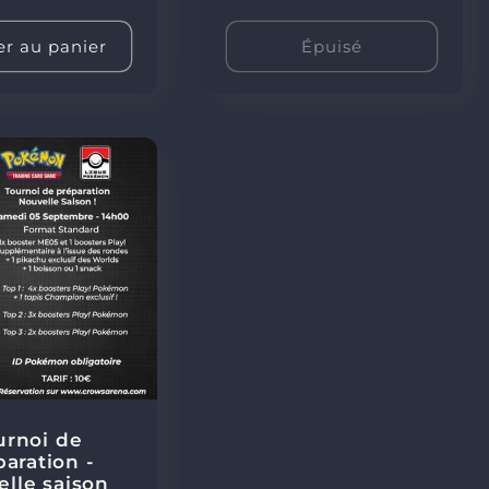
habituel
er au panier
Épuisé
urnoi de
aration -
lle saison