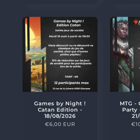
n
:
Games by Night !
MTG -
Catan Edition -
Party
18/08/2026
21
Prix
€6,00 EUR
Pri
€1
habituel
hab