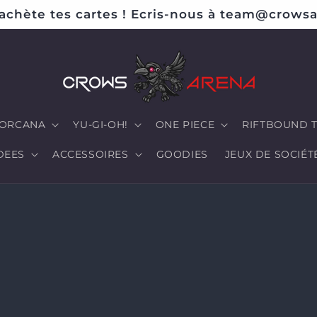
achète tes cartes ! Ecris-nous à team@crowsa
ORCANA
YU-GI-OH!
ONE PIECE
RIFTBOUND 
DEES
ACCESSOIRES
GOODIES
JEUX DE SOCIÉT