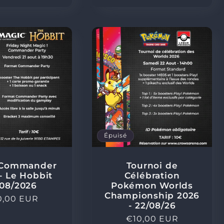
Épuisé
 Commander
Tournoi de
 - Le Hobbit
Célébration
/08/2026
Pokémon Worlds
Championship 2026
x
0,00 EUR
- 22/08/26
ituel
Prix
€10,00 EUR