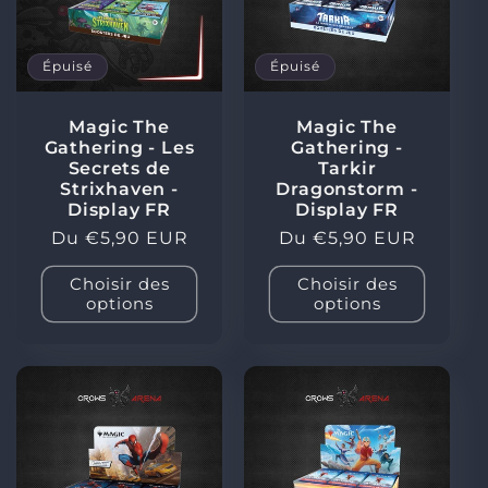
Épuisé
Épuisé
Magic The
Magic The
Gathering - Les
Gathering -
Secrets de
Tarkir
Strixhaven -
Dragonstorm -
Display FR
Display FR
Prix
Du €5,90 EUR
Prix
Du €5,90 EUR
habituel
habituel
Choisir des
Choisir des
options
options