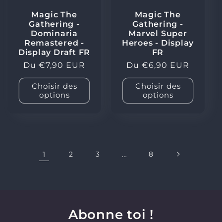
Magic The
Magic The
Gathering -
Gathering -
Dominaria
Marvel Super
Remastered -
Heroes - Display
Display Draft FR
FR
Prix
Du €7,90 EUR
Prix
Du €6,90 EUR
habituel
habituel
Choisir des
Choisir des
options
options
1
2
3
…
8
Abonne toi !