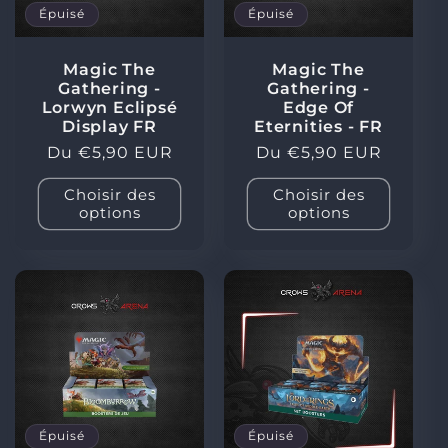
Épuisé
Épuisé
Magic The
Magic The
Gathering -
Gathering -
Lorwyn Eclipsé
Edge Of
Display FR
Eternities - FR
Prix
Du €5,90 EUR
Prix
Du €5,90 EUR
habituel
habituel
Choisir des
Choisir des
options
options
Épuisé
Épuisé