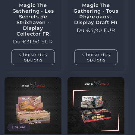
Magic The
Magic The
Gathering - Les
Gathering - Tous
Secrets de
Phyrexians -
Strixhaven -
Display Draft FR
Display
Prix
Du €4,90 EUR
Collector FR
habituel
Prix
Du €31,90 EUR
habituel
Choisir des
Choisir des
options
options
Épuisé