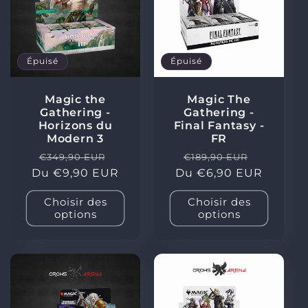
c
t
i
Épuisé
Épuisé
o
Magic the
Magic The
Gathering -
Gathering -
n
Horizons du
Final Fantasy -
Modern 3
FR
:
Prix
Prix
Prix
Prix
€349,90 EUR
€189,90 EUR
Du €9,90 EUR
habituel
promotionnel
Du €6,90 EUR
habituel
promoti
Choisir des
Choisir des
options
options