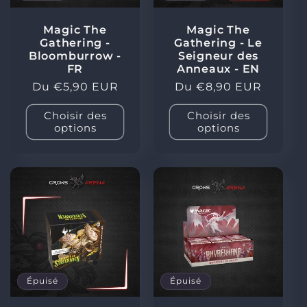
Magic The
Magic The
Gathering -
Gathering - Le
Bloomburrow -
Seigneur des
FR
Anneaux - EN
Prix
Du €5,90 EUR
Prix
Du €8,90 EUR
habituel
habituel
Choisir des
Choisir des
options
options
Épuisé
Épuisé