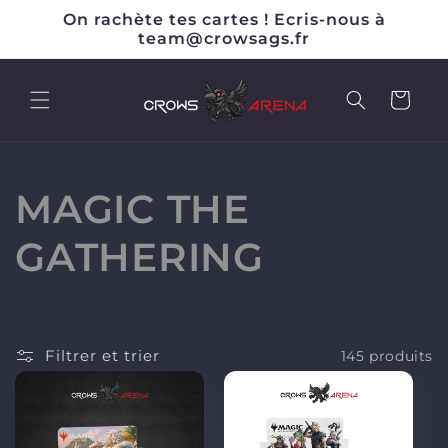
et
On rachète tes cartes ! Ecris-nous à
passer
team@crowsags.fr
au
contenu
Panier
C
MAGIC THE
o
GATHERING
l
l
Filtrer et trier
145 produits
e