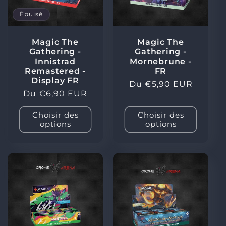
Épuisé
Magic The
Magic The
Gathering -
Gathering -
Innistrad
Mornebrune -
Remastered -
FR
Display FR
Prix
Du €5,90 EUR
Prix
Du €6,90 EUR
habituel
habituel
Choisir des
Choisir des
options
options