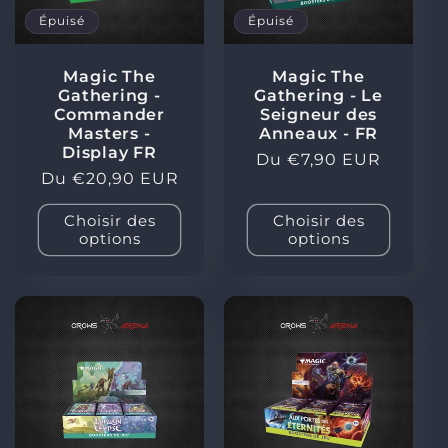
Épuisé
Épuisé
Magic The
Magic The
Gathering -
Gathering - Le
Commander
Seigneur des
Masters -
Anneaux - FR
Display FR
Prix
Du €7,90 EUR
Prix
Du €20,90 EUR
habituel
habituel
Choisir des
Choisir des
options
options