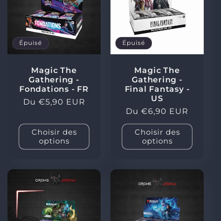
Épuisé
Épuisé
Magic The
Magic The
Gathering -
Gathering -
Fondations - FR
Final Fantasy -
US
Prix
Du €5,90 EUR
Prix
Du €6,90 EUR
habituel
habituel
Choisir des
Choisir des
options
options