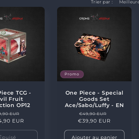
Trier par :
Promo
iece TCG -
One Piece - Special
vil Fruit
Goods Set
ction OP12
Ace/Sabo/Luffy - EN
ix
Prix
Prix
Prix
9,90 EUR
€49,90 EUR
4,90 EUR
bituel
promotionnel
€39,90 EUR
habituel
promotion
Épuisé
Ajouter au panier