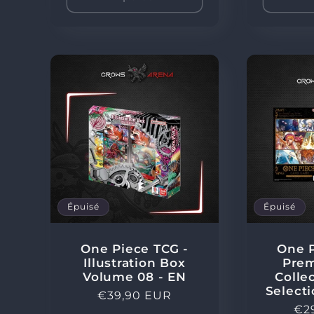
n
:
Épuisé
Épuisé
One Piece TCG -
One P
Illustration Box
Pre
Volume 08 - EN
Colle
Selecti
Prix
€39,90 EUR
Pri
€2
habituel