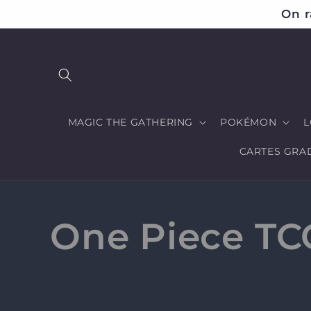
et
On r
passer
au
contenu
MAGIC THE GATHERING
POKÉMON
L
CARTES GRA
C
One Piece TCG
o