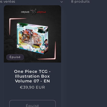
o
8 produits
n
Épuisé
One Piece TCG -
Illustration Box
Volume 07 - EN
Prix
€39,90 EUR
nel
habituel
Épuisé