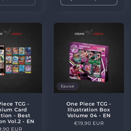
Épuisé
iece TCG -
One Piece TCG -
mium Card
Illustration Box
ction - Best
Volume 04 - EN
on Vol.2 - EN
Prix
€19,90 EUR
x
9,90 EUR
habituel