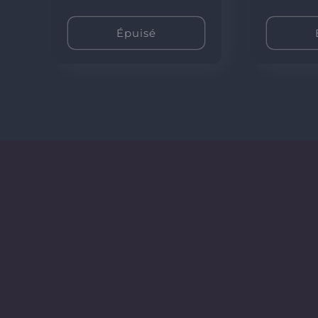
hab
Épuisé