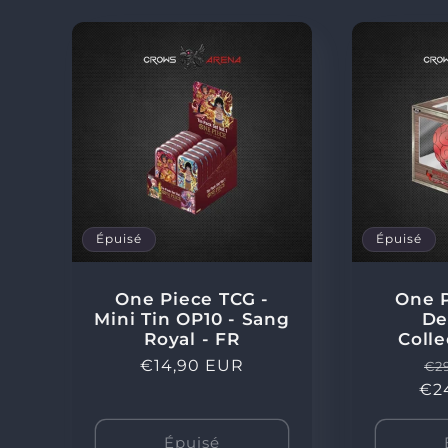
l
l
e
c
Épuisé
Épuisé
t
One Piece TCG -
One P
i
Mini Tin OP10 - Sang
De
Royal - FR
Colle
Prix
€14,90 EUR
Pr
€2
o
habituel
€2
ha
Épuisé