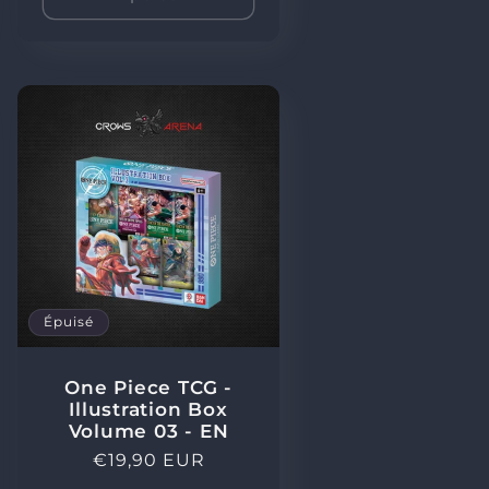
Épuisé
One Piece TCG -
Illustration Box
Volume 03 - EN
Prix
€19,90 EUR
habituel