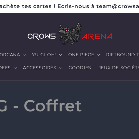
achète tes cartes ! Ecris-nous à team@crowsa
ORCANA
YU-GI-OH!
ONE PIECE
RIFTBOUND 
DEES
ACCESSOIRES
GOODIES
JEUX DE SOCIÉT
 - Coffret