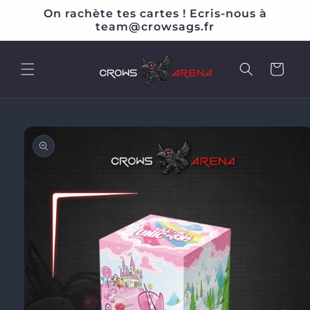
et
On rachète tes cartes ! Ecris-nous à
passer
team@crowsags.fr
au
contenu
Panier
Passer aux
informations
produits