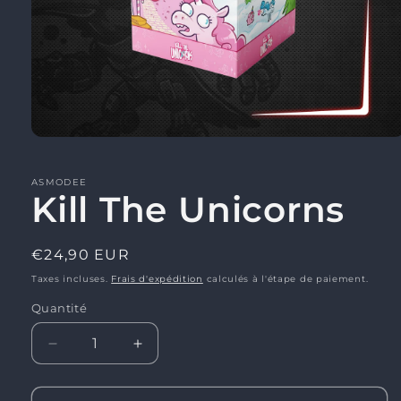
Ouvrir
le
média
1
ASMODEE
Kill The Unicorns
dans
une
fenêtre
modale
Prix
€24,90 EUR
habituel
Taxes incluses.
Frais d'expédition
calculés à l'étape de paiement.
Quantité
Réduire
Augmenter
la
la
quantité
quantité