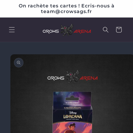
et
On rachète tes cartes ! Ecris-nous à
passer
team@crowsags.fr
au
contenu
Panier
Passer aux
informations
produits