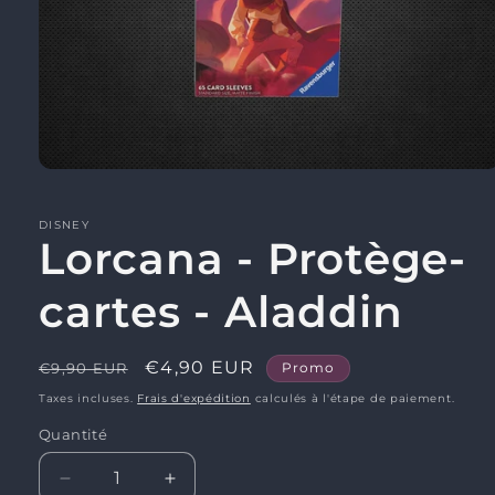
Ouvrir
le
média
1
DISNEY
Lorcana - Protège-
dans
une
fenêtre
modale
cartes - Aladdin
Prix
Prix
€4,90 EUR
€9,90 EUR
Promo
habituel
promotionnel
Taxes incluses.
Frais d'expédition
calculés à l'étape de paiement.
Quantité
Réduire
Augmenter