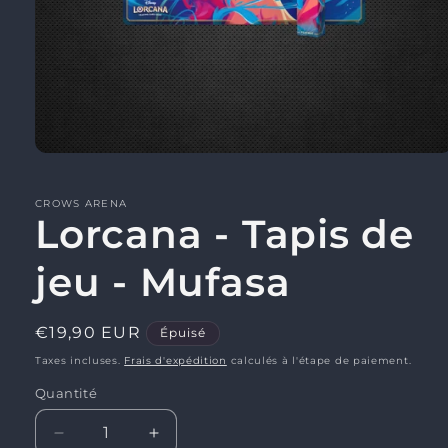
Ouvrir
le
média
1
CROWS ARENA
Lorcana - Tapis de
dans
une
fenêtre
modale
jeu - Mufasa
Prix
€19,90 EUR
Épuisé
habituel
Taxes incluses.
Frais d'expédition
calculés à l'étape de paiement.
Quantité
Réduire
Augmenter