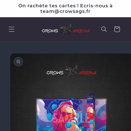
et
On rachète tes cartes ! Ecris-nous à
passer
team@crowsags.fr
au
contenu
Panier
Passer aux
informations
produits