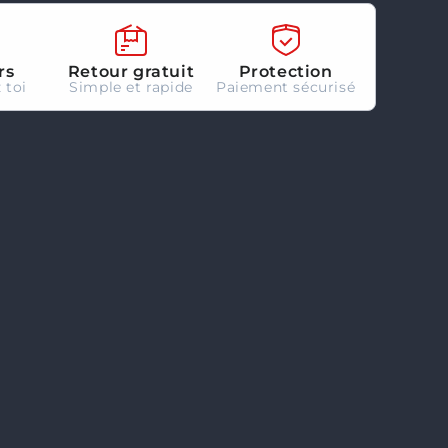
Aetherdrift
-
FR
rs
Retour gratuit
Protection
 toi
Simple et rapide
Paiement sécurisé