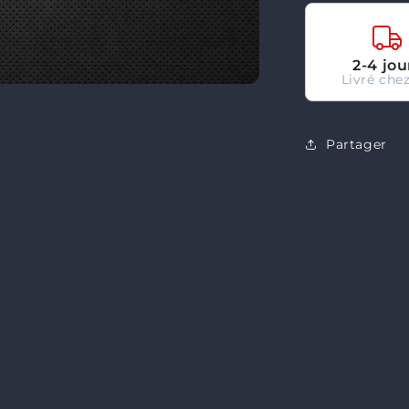
Aetherdrift
-
FR
2-4 jou
Livré chez
Partager