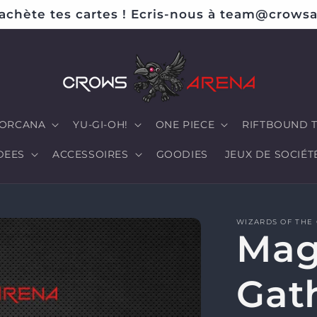
achète tes cartes ! Ecris-nous à team@crowsa
ORCANA
YU-GI-OH!
ONE PIECE
RIFTBOUND 
DEES
ACCESSOIRES
GOODIES
JEUX DE SOCIÉT
WIZARDS OF THE
Mag
Gat