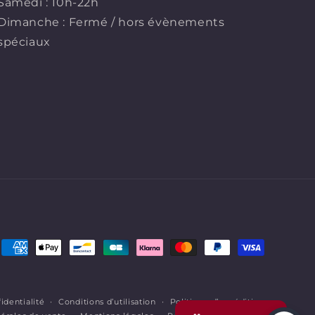
Samedi : 10h-22h
Dimanche : Fermé / hors évènements
spéciaux
Moyens
de
paiement
identialité
Conditions d’utilisation
Politique d’expédition