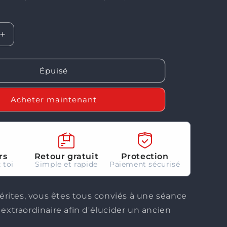
o
n
Augmenter
la
quantité
de
Épuisé
Mysterium
Acheter maintenant
rs
Retour gratuit
Protection
 toi
Simple et rapide
Paiement sécurisé
ites, vous êtes tous conviés à une séance
 extraordinaire afin d'élucider un ancien