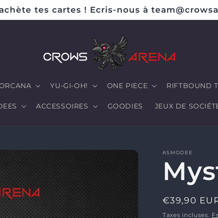
achète tes cartes ! Ecris-nous à team@crowsa
ORCANA
YU-GI-OH!
ONE PIECE
RIFTBOUND 
DEES
ACCESSOIRES
GOODIES
JEUX DE SOCIÉT
ASMODEE
Mys
Prix
€39,90 EU
habituel
Taxes incluses.
F