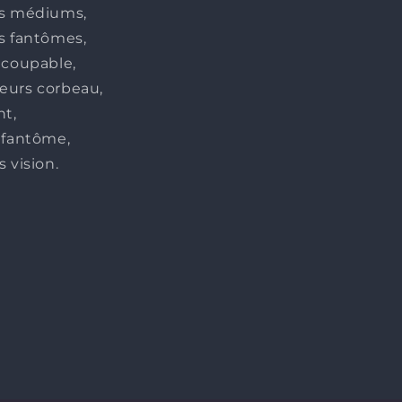
es médiums,
s fantômes,
 coupable,
eurs corbeau,
nt,
 fantôme,
s vision.