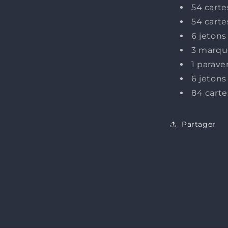
54 cart
54 carte
6 jetons
3 marqu
1 parave
6 jetons
84 carte
Partager