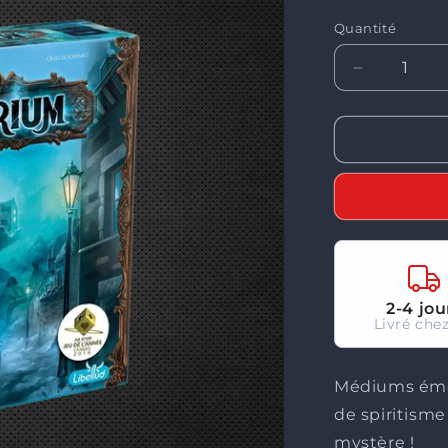
Quantité
Réduire
la
quantité
de
Mysterium
2-4 jou
Livré chez
Médiums émér
de spiritisme
mystère !