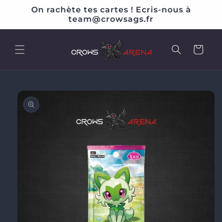
et
On rachète tes cartes ! Ecris-nous à
passer
team@crowsags.fr
au
contenu
Panier
Passer aux
informations
produits