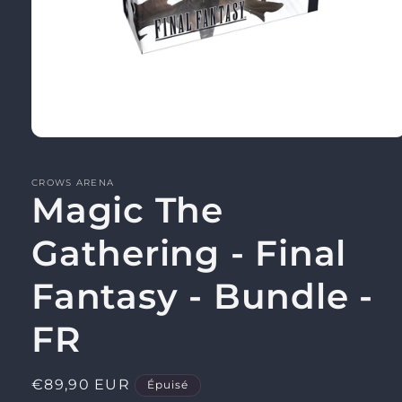
Ouvrir
le
média
1
CROWS ARENA
Magic The
dans
une
fenêtre
modale
Gathering - Final
Fantasy - Bundle -
FR
Prix
€89,90 EUR
Épuisé