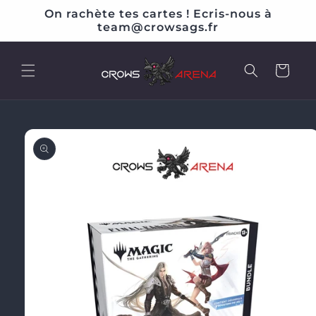
et
On rachète tes cartes ! Ecris-nous à
passer
team@crowsags.fr
au
contenu
Panier
Passer aux
informations
produits